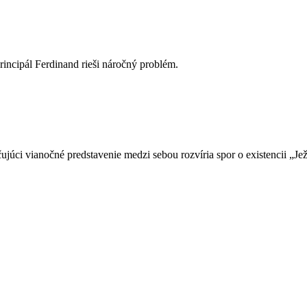
rincipál Ferdinand rieši náročný problém.
čujúci vianočné predstavenie medzi sebou rozvíria spor o existencii „J