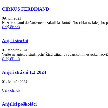
CIRKUS FERDINAND
09. jún 2023
Nazrite s nami do čarovného zákulisia skutočného cirkusu, kde jeho p
Celý článok
Anjeli strážni
01. február 2024
Veríte na anjelov strážnych? Žiaci žijúci v rybárskom mestečku nacvi
Celý článok
Anjeli strážni 1.2.2024
01. február 2024
…
Celý článok
Anjelici poškoláci