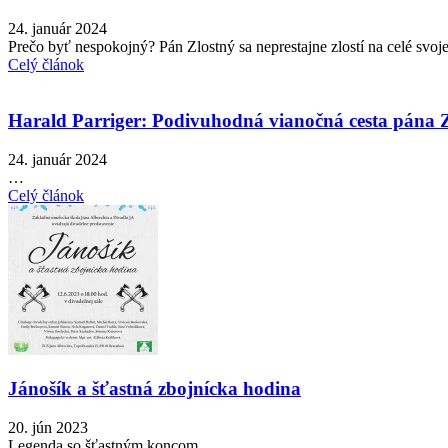
24. január 2024
Prečo byť nespokojný? Pán Zlostný sa neprestajne zlostí na celé svo
Celý článok
Harald Parriger: Podivuhodná vianočná cesta pána Z
24. január 2024
…
Celý článok
Jánošík a šťastná zbojnícka hodina
20. jún 2023
Legenda so šťastným koncom