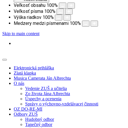
Veľkosť obsahu
100
%
Veľkosť písma
100
%
Výška riadkov
100
%
Medzery medzi písmenami
100
%
Skip to main content
Elektronická prihláška
Zlatá klapka
Musica Camerata Ján Albrechta
O nás
Vedenie ZUŠ a učitelia
Zo života Jána Albrechta
Úspechy a ocenenia
Správy o výchovno-vzdelávacej činnosti
OZ DO-RE-MI
Odbory ZUŠ
Hudobný odbor
Tanečný odbor