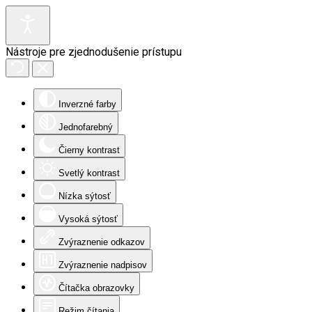
Nástroje pre zjednodušenie prístupu
Inverzné farby
Jednofarebný
Čierny kontrast
Svetlý kontrast
Nízka sýtosť
Vysoká sýtosť
Zvýraznenie odkazov
Zvýraznenie nadpisov
Čítačka obrazovky
Režim čítania