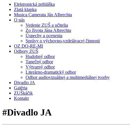
Elektronická prihláška
Zlatá klapka
Musica Camerata Ján Albrechta
O nás
Vedenie ZUŠ a učitelia
Zo života Jána Albrechta
Úspechy a ocenenia
Správy o výchovno-vzdelávacej činnosti
OZ DO-RE-MI
Odbory ZUŠ
Hudobný odbor
Tanečný odbor
Výtvarný odbor
Literárno-dramatický odbor
Odbor audiovizuálnej a multimediálnej tvorby
Divadlo JA
Galéria
ZUŠkáčik
Kontakt
#Divadlo JA