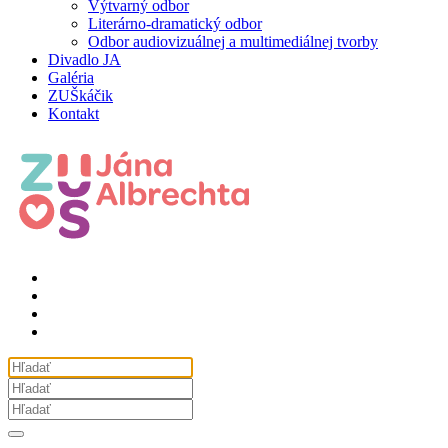
Výtvarný odbor
Literárno-dramatický odbor
Odbor audiovizuálnej a multimediálnej tvorby
Divadlo JA
Galéria
ZUŠkáčik
Kontakt