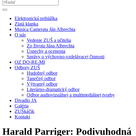
Elektronická prihláška
Zlatá klapka
Musica Camerata Ján Albrechta
O nás
Vedenie ZUŠ a učitelia
Zo života Jána Albrechta
Úspechy a ocenenia
Správy o výchovno-vzdelávacej činnosti
OZ DO-RE-MI
Odbory ZUŠ
Hudobný odbor
Tanečný odbor
Výtvarný odbor
Literárno-dramatický odbor
Odbor audiovizuálnej a multimediálnej tvorby
Divadlo JA
Galéria
ZUŠkáčik
Kontakt
Harald Parriger: Podivuhodná