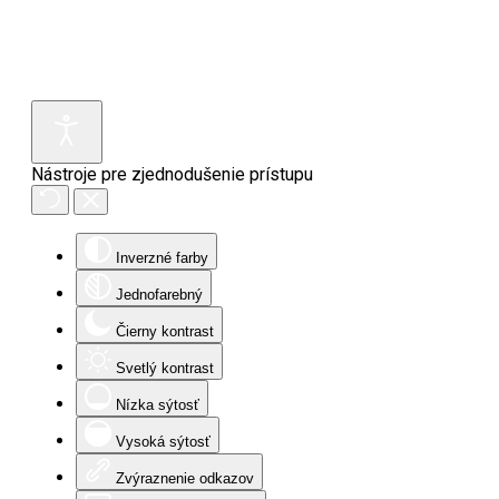
Nástroje pre zjednodušenie prístupu
Inverzné farby
Jednofarebný
Čierny kontrast
Svetlý kontrast
Nízka sýtosť
Vysoká sýtosť
Zvýraznenie odkazov