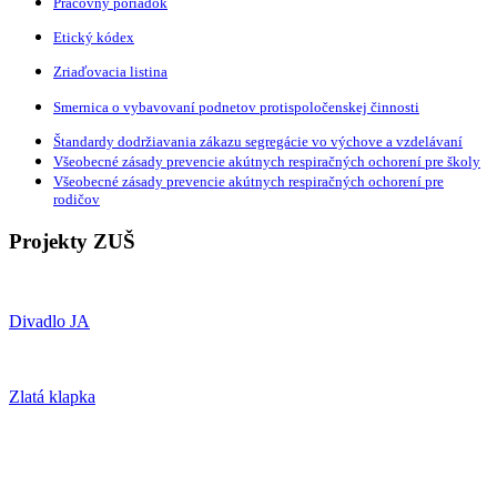
Pracovný poriadok
Etický kódex
Zriaďovacia listina
Smernica o vybavovaní podnetov protispoločenskej činnosti
Štandardy dodržiavania zákazu segregácie vo výchove a vzdelávaní
Všeobecné zásady prevencie akútnych respiračných ochorení pre školy
Všeobecné zásady prevencie akútnych respiračných ochorení pre
rodičov
Projekty ZUŠ
Divadlo JA
Zlatá klapka