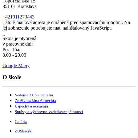
Topoľčianska 15
851 01 Bratislava
+421911273443
Táto e-mailová adresa je chránená pred spamovacími robotmi. Na
jej zobrazenie potrebujete mať nainštalovaný JavaScript.
Škola je otvorená
v pracovné dni:
Po. - Pia.
8.00 - 20.00
Google Mapy
O škole
Vedenie ZUŠ a učitelia
Zo života Jána Albrechta
Úspechy a ocenenia
Správy o výchovno-vzdelávacej činnosti
Galéria
ZUŠkáčik