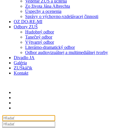
Vedenie ZUŠ a učitelia
Zo života Jána Albrechta
Úspechy a ocenenia
Správy o výchovno-vzdelávacej činnosti
OZ DO-RE-MI
Odbory ZUŠ
Hudobný odbor
Tanečný odbor
Výtvarný odbor
Literárno-dramatický odbor
Odbor audiovizuálnej a multimediálnej tvorby
Divadlo JA
Galéria
ZUŠkáčik
Kontakt