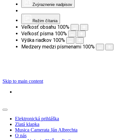
Zvýraznenie nadpisov
Režim čítania
Veľkosť obsahu
100
%
Veľkosť písma
100
%
Výška riadkov
100
%
Medzery medzi písmenami
100
%
Skip to main content
Elektronická prihláška
Zlatá klapka
Musica Camerata Ján Albrechta
O nás