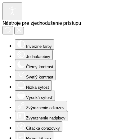
Nástroje pre zjednodušenie prístupu
Inverzné farby
Jednofarebný
Čierny kontrast
Svetlý kontrast
Nízka sýtosť
Vysoká sýtosť
Zvýraznenie odkazov
Zvýraznenie nadpisov
Čítačka obrazovky
Režim čítania