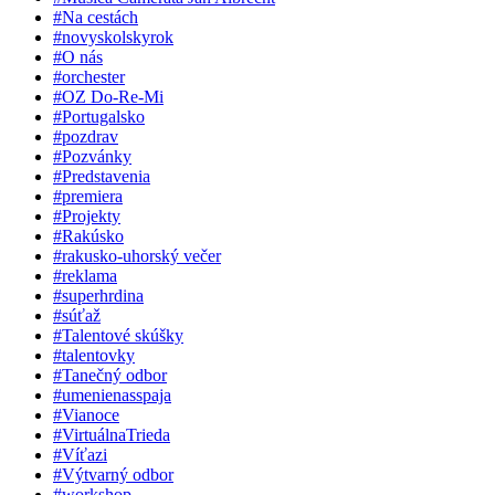
#Na cestách
#novyskolskyrok
#O nás
#orchester
#OZ Do-Re-Mi
#Portugalsko
#pozdrav
#Pozvánky
#Predstavenia
#premiera
#Projekty
#Rakúsko
#rakusko-uhorský večer
#reklama
#superhrdina
#súťaž
#Talentové skúšky
#talentovky
#Tanečný odbor
#umenienasspaja
#Vianoce
#VirtuálnaTrieda
#Víťazi
#Výtvarný odbor
#workshop