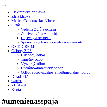
Elektronická prihláška
Zlatá klapka
Musica Camerata Ján Albrechta
O nás
Vedenie ZUŠ a učitelia
Zo života Jána Albrechta
Úspechy a ocenenia
Správy o výchovno-vzdelávacej činnosti
OZ DO-RE-MI
Odbory ZUŠ
Hudobný odbor
Tanečný odbor
Výtvarný odbor
Literárno-dramatický odbor
Odbor audiovizuálnej a multimediálnej tvorby
Divadlo JA
Galéria
ZUŠkáčik
Kontakt
#umenienasspaja