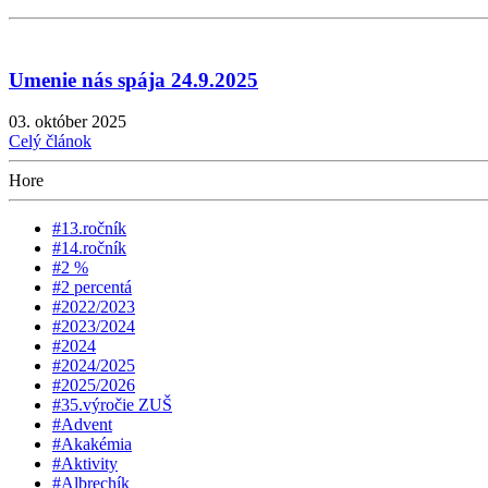
Umenie nás spája 24.9.2025
03. október 2025
Celý článok
Hore
#13.ročník
#14.ročník
#2 %
#2 percentá
#2022/2023
#2023/2024
#2024
#2024/2025
#2025/2026
#35.výročie ZUŠ
#Advent
#Akakémia
#Aktivity
#Albrechík