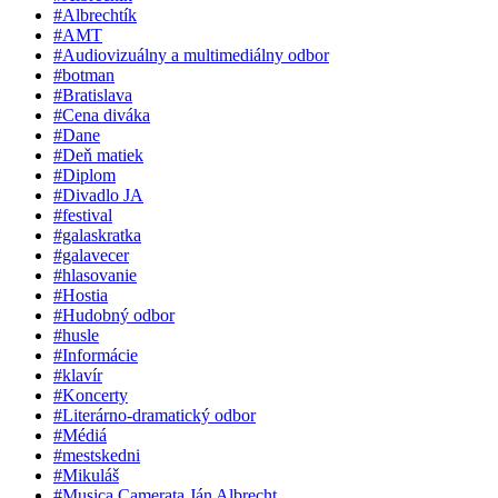
#Albrechtík
#AMT
#Audiovizuálny a multimediálny odbor
#botman
#Bratislava
#Cena diváka
#Dane
#Deň matiek
#Diplom
#Divadlo JA
#festival
#galaskratka
#galavecer
#hlasovanie
#Hostia
#Hudobný odbor
#husle
#Informácie
#klavír
#Koncerty
#Literárno-dramatický odbor
#Médiá
#mestskedni
#Mikuláš
#Musica Camerata Ján Albrecht