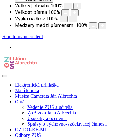
Veľkosť obsahu
100
%
Veľkosť písma
100
%
Výška riadkov
100
%
Medzery medzi písmenami
100
%
Skip to main content
Elektronická prihláška
Zlatá klapka
Musica Camerata Ján Albrechta
O nás
Vedenie ZUŠ a učitelia
Zo života Jána Albrechta
Úspechy a ocenenia
Správy o výchovno-vzdelávacej činnosti
OZ DO-RE-MI
Odbory ZUŠ