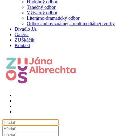
Hudobný odbor
Tanečný odbor
Výtvarný odbor
Literárno-dramatický odbor
Odbor audiovizuálnej a multimediálnej tvorby
Divadlo JA
Galéria
ZUŠkáčik
Kontakt