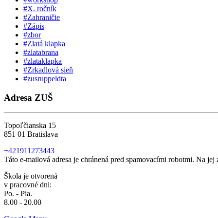
#X. ročník
#Zahraničie
#Zápis
#zbor
#Zlatá klapka
#zlatabrana
#zlataklapka
#Zrkadlová sieň
#zusruppeldta
Adresa ZUŠ
Topoľčianska 15
851 01 Bratislava
+421911273443
Táto e-mailová adresa je chránená pred spamovacími robotmi. Na jej 
Škola je otvorená
v pracovné dni:
Po. - Pia.
8.00 - 20.00