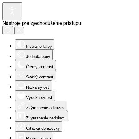
Nástroje pre zjednodušenie prístupu
Inverzné farby
Jednofarebný
Čierny kontrast
Svetlý kontrast
Nízka sýtosť
Vysoká sýtosť
Zvýraznenie odkazov
Zvýraznenie nadpisov
Čítačka obrazovky
Režim čítania