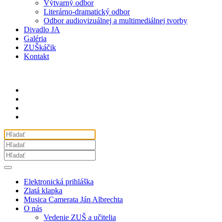
Výtvarný odbor
Literárno-dramatický odbor
Odbor audiovizuálnej a multimediálnej tvorby
Divadlo JA
Galéria
ZUŠkáčik
Kontakt
Elektronická prihláška
Zlatá klapka
Musica Camerata Ján Albrechta
O nás
Vedenie ZUŠ a učitelia