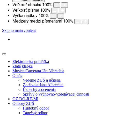
Veľkosť obsahu
100
%
Veľkosť písma
100
%
Výška riadkov
100
%
Medzery medzi písmenami
100
%
Skip to main content
Elektronická prihláška
Zlatá klapka
Musica Camerata Ján Albrechta
O nás
Vedenie ZUŠ a učitelia
Zo života Jána Albrechta
Úspechy a ocenenia
Správy o výchovno-vzdelávacej činnosti
OZ DO-RE-MI
Odbory ZUŠ
Hudobný odbor
Tanečný odbor