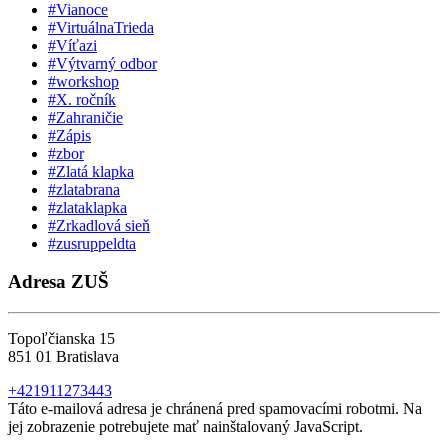
#Vianoce
#VirtuálnaTrieda
#Víťazi
#Výtvarný odbor
#workshop
#X. ročník
#Zahraničie
#Zápis
#zbor
#Zlatá klapka
#zlatabrana
#zlataklapka
#Zrkadlová sieň
#zusruppeldta
Adresa ZUŠ
Topoľčianska 15
851 01 Bratislava
+421911273443
Táto e-mailová adresa je chránená pred spamovacími robotmi. Na
jej zobrazenie potrebujete mať nainštalovaný JavaScript.