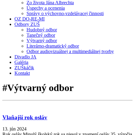
Zo života Jána Albrechta
Úspechy a ocenenia
Správy o výchovno-vzdelávacej činnosti
OZ DO-RE-MI
Odbory ZUŠ
Hudobný odbor
Tanečný odbor
Výtvarný odbor
Literárno-dramatický odbor
Odbor audiovizuálnej a multimediálnej tvorby
Divadlo JA
Galéria
ZUŠkáčik
Kontakt
#Výtvarný odbor
Vlaňajší rok osláv
13. jún 2024
Rok osláv Minulý školský rok sa niesol v znamení osláv 35. výročia