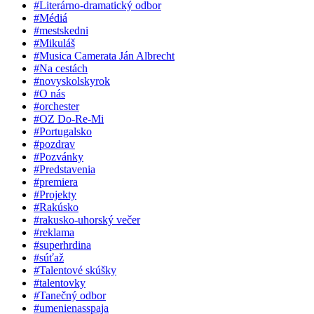
#Literárno-dramatický odbor
#Médiá
#mestskedni
#Mikuláš
#Musica Camerata Ján Albrecht
#Na cestách
#novyskolskyrok
#O nás
#orchester
#OZ Do-Re-Mi
#Portugalsko
#pozdrav
#Pozvánky
#Predstavenia
#premiera
#Projekty
#Rakúsko
#rakusko-uhorský večer
#reklama
#superhrdina
#súťaž
#Talentové skúšky
#talentovky
#Tanečný odbor
#umenienasspaja