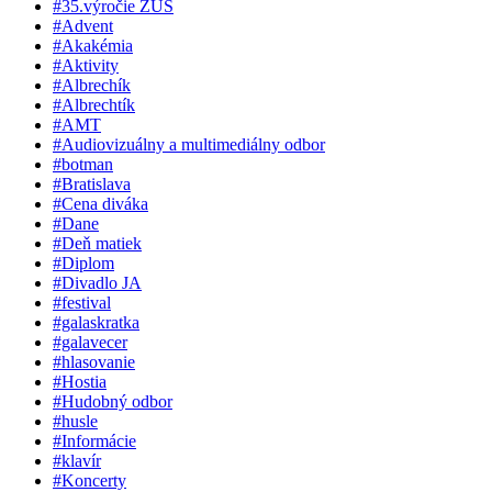
#35.výročie ZUŠ
#Advent
#Akakémia
#Aktivity
#Albrechík
#Albrechtík
#AMT
#Audiovizuálny a multimediálny odbor
#botman
#Bratislava
#Cena diváka
#Dane
#Deň matiek
#Diplom
#Divadlo JA
#festival
#galaskratka
#galavecer
#hlasovanie
#Hostia
#Hudobný odbor
#husle
#Informácie
#klavír
#Koncerty