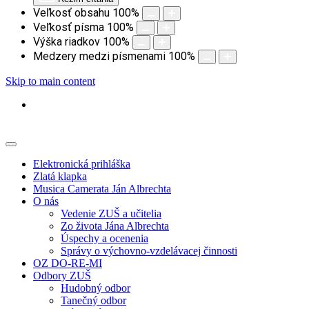
Veľkosť obsahu
100
%
Veľkosť písma
100
%
Výška riadkov
100
%
Medzery medzi písmenami
100
%
Skip to main content
Elektronická prihláška
Zlatá klapka
Musica Camerata Ján Albrechta
O nás
Vedenie ZUŠ a učitelia
Zo života Jána Albrechta
Úspechy a ocenenia
Správy o výchovno-vzdelávacej činnosti
OZ DO-RE-MI
Odbory ZUŠ
Hudobný odbor
Tanečný odbor