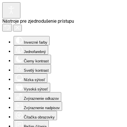
Nástroje pre zjednodušenie prístupu
Inverzné farby
Jednofarebný
Čierny kontrast
Svetlý kontrast
Nízka sýtosť
Vysoká sýtosť
Zvýraznenie odkazov
Zvýraznenie nadpisov
Čítačka obrazovky
Režim čítania