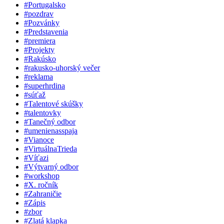
#Portugalsko
#pozdrav
#Pozvánky
#Predstavenia
#premiera
#Projekty
#Rakúsko
#rakusko-uhorský večer
#reklama
#superhrdina
#súťaž
#Talentové skúšky
#talentovky
#Tanečný odbor
#umenienasspaja
#Vianoce
#VirtuálnaTrieda
#Víťazi
#Výtvarný odbor
#workshop
#X. ročník
#Zahraničie
#Zápis
#zbor
#Zlatá klapka