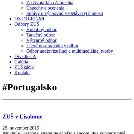
Zo života Jána Albrechta
Úspechy a ocenenia
Správy o výchovno-vzdelávacej činnosti
OZ DO-RE-MI
Odbory ZUŠ
Hudobný odbor
Tanečný odbor
Výtvarný odbor
Literárno-dramatický odbor
Odbor audiovizuálnej a multimediálnej tvorby
Divadlo JA
Galéria
ZUŠkáčik
Kontakt
#Portugalsko
ZUŠ v Lisabone
25. november 2019
Päť dní v Lisabone, stretnutie s veľvyslancom, dva koncerty plné