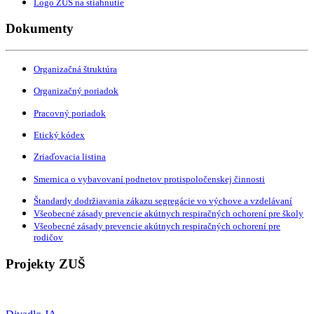
Logo ZUŠ na stiahnutie
Dokumenty
Organizačná štruktúra
Organizačný poriadok
Pracovný poriadok
Etický kódex
Zriaďovacia listina
Smernica o vybavovaní podnetov protispoločenskej činnosti
Štandardy dodržiavania zákazu segregácie vo výchove a vzdelávaní
Všeobecné zásady prevencie akútnych respiračných ochorení pre školy
Všeobecné zásady prevencie akútnych respiračných ochorení pre
rodičov
Projekty ZUŠ