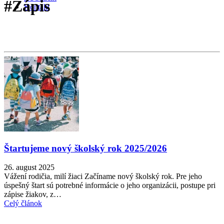
#Zápis
Kontakt
Štartujeme nový školský rok 2025/2026
26. august 2025
Vážení rodičia, milí žiaci Začíname nový školský rok. Pre jeho
úspešný štart sú potrebné informácie o jeho organizácii, postupe pri
zápise žiakov, z…
Celý článok