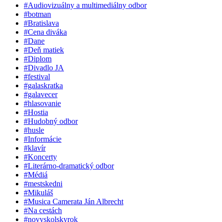
#Audiovizuálny a multimediálny odbor
#botman
#Bratislava
#Cena diváka
#Dane
#Deň matiek
#Diplom
#Divadlo JA
#festival
#galaskratka
#galavecer
#hlasovanie
#Hostia
#Hudobný odbor
#husle
#Informácie
#klavír
#Koncerty
#Literárno-dramatický odbor
#Médiá
#mestskedni
#Mikuláš
#Musica Camerata Ján Albrecht
#Na cestách
#novyskolskyrok