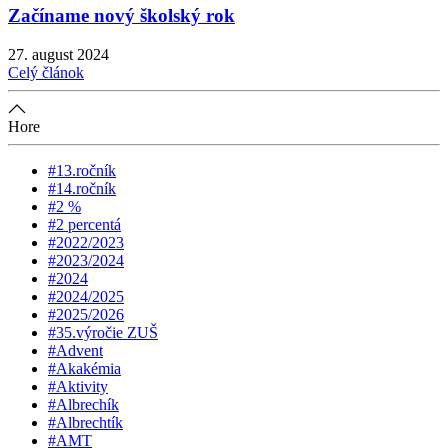
Začíname nový školský rok
27. august 2024
Celý článok
Hore
#13.ročník
#14.ročník
#2 %
#2 percentá
#2022/2023
#2023/2024
#2024
#2024/2025
#2025/2026
#35.výročie ZUŠ
#Advent
#Akakémia
#Aktivity
#Albrechík
#Albrechtík
#AMT