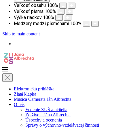
Veľkosť obsahu
100
%
Veľkosť písma
100
%
Výška riadkov
100
%
Medzery medzi písmenami
100
%
Skip to main content
Elektronická prihláška
Zlatá klapka
Musica Camerata Ján Albrechta
O nás
Vedenie ZUŠ a učitelia
Zo života Jána Albrechta
Úspechy a ocenenia
Správy o výchovno-vzdelávacej činnosti