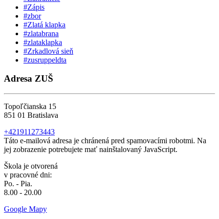
#Zápis
#zbor
#Zlatá klapka
#zlatabrana
#zlataklapka
#Zrkadlová sieň
#zusruppeldta
Adresa ZUŠ
Topoľčianska 15
851 01 Bratislava
+421911273443
Táto e-mailová adresa je chránená pred spamovacími robotmi. Na
jej zobrazenie potrebujete mať nainštalovaný JavaScript.
Škola je otvorená
v pracovné dni:
Po. - Pia.
8.00 - 20.00
Google Mapy