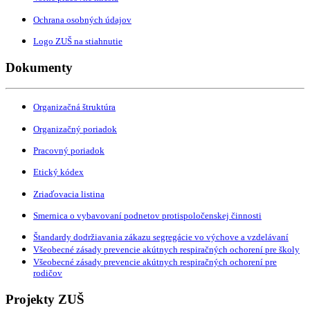
Ochrana osobných údajov
Logo ZUŠ na stiahnutie
Dokumenty
Organizačná štruktúra
Organizačný poriadok
Pracovný poriadok
Etický kódex
Zriaďovacia listina
Smernica o vybavovaní podnetov protispoločenskej činnosti
Štandardy dodržiavania zákazu segregácie vo výchove a vzdelávaní
Všeobecné zásady prevencie akútnych respiračných ochorení pre školy
Všeobecné zásady prevencie akútnych respiračných ochorení pre
rodičov
Projekty ZUŠ