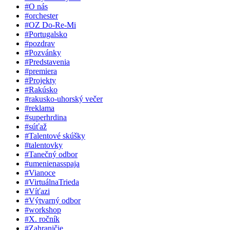
#O nás
#orchester
#OZ Do-Re-Mi
#Portugalsko
#pozdrav
#Pozvánky
#Predstavenia
#premiera
#Projekty
#Rakúsko
#rakusko-uhorský večer
#reklama
#superhrdina
#súťaž
#Talentové skúšky
#talentovky
#Tanečný odbor
#umenienasspaja
#Vianoce
#VirtuálnaTrieda
#Víťazi
#Výtvarný odbor
#workshop
#X. ročník
#Zahraničie