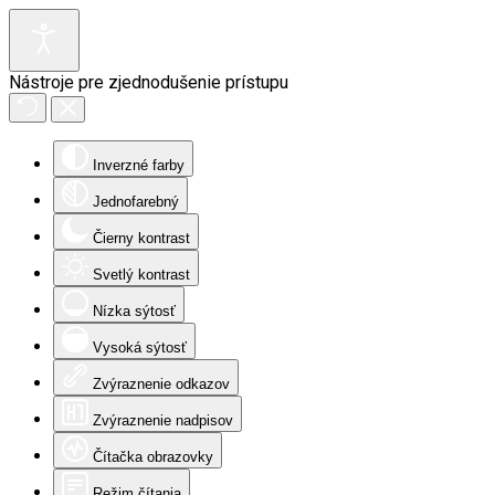
Nástroje pre zjednodušenie prístupu
Inverzné farby
Jednofarebný
Čierny kontrast
Svetlý kontrast
Nízka sýtosť
Vysoká sýtosť
Zvýraznenie odkazov
Zvýraznenie nadpisov
Čítačka obrazovky
Režim čítania