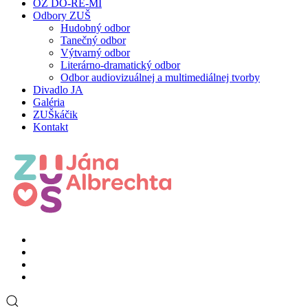
OZ DO-RE-MI
Odbory ZUŠ
Hudobný odbor
Tanečný odbor
Výtvarný odbor
Literárno-dramatický odbor
Odbor audiovizuálnej a multimediálnej tvorby
Divadlo JA
Galéria
ZUŠkáčik
Kontakt