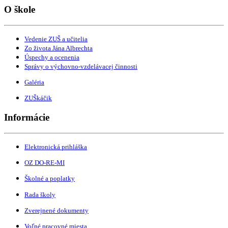
O škole
Vedenie ZUŠ a učitelia
Zo života Jána Albrechta
Úspechy a ocenenia
Správy o výchovno-vzdelávacej činnosti
Galéria
ZUŠkáčik
Informácie
Elektronická prihláška
OZ DO-RE-MI
Školné a poplatky
Rada školy
Zverejnené dokumenty
Voľné pracovné miesta