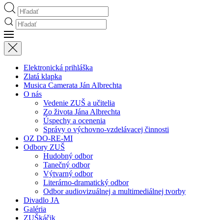
Elektronická prihláška
Zlatá klapka
Musica Camerata Ján Albrechta
O nás
Vedenie ZUŠ a učitelia
Zo života Jána Albrechta
Úspechy a ocenenia
Správy o výchovno-vzdelávacej činnosti
OZ DO-RE-MI
Odbory ZUŠ
Hudobný odbor
Tanečný odbor
Výtvarný odbor
Literárno-dramatický odbor
Odbor audiovizuálnej a multimediálnej tvorby
Divadlo JA
Galéria
ZUŠkáčik