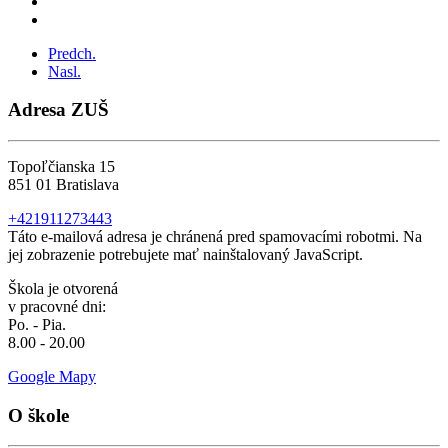
Predch.
Nasl.
Adresa ZUŠ
Topoľčianska 15
851 01 Bratislava
+421911273443
Táto e-mailová adresa je chránená pred spamovacími robotmi. Na
jej zobrazenie potrebujete mať nainštalovaný JavaScript.
Škola je otvorená
v pracovné dni:
Po. - Pia.
8.00 - 20.00
Google Mapy
O škole