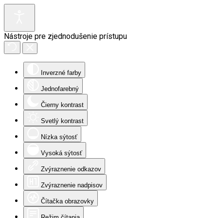
Nástroje pre zjednodušenie prístupu
Inverzné farby
Jednofarebný
Čierny kontrast
Svetlý kontrast
Nízka sýtosť
Vysoká sýtosť
Zvýraznenie odkazov
Zvýraznenie nadpisov
Čítačka obrazovky
Režim čítania