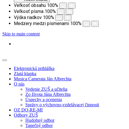
Veľkosť obsahu
100
%
Veľkosť písma
100
%
Výška riadkov
100
%
Medzery medzi písmenami
100
%
Skip to main content
Elektronická prihláška
Zlatá klapka
Musica Camerata Ján Albrechta
O nás
Vedenie ZUŠ a učitelia
Zo života Jána Albrechta
Úspechy a ocenenia
Správy o výchovno-vzdelávacej činnosti
OZ DO-RE-MI
Odbory ZUŠ
Hudobný odbor
Tanečný odbor