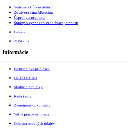
Vedenie ZUŠ a učitelia
Zo života Jána Albrechta
Úspechy a ocenenia
Správy o výchovno-vzdelávacej činnosti
Galéria
ZUŠkáčik
Informácie
Elektronická prihláška
OZ DO-RE-MI
Školné a poplatky
Rada školy
Zverejnené dokumenty
Voľné pracovné miesta
Ochrana osobných údajov