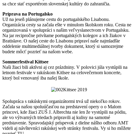
sa chce stať exportérom slovenskej kultúry do zahraničia.
Príprava na Portugalsko
Už na jeseň plánujeme cestu do portugalského Lisabonu.
Organizácia cesty sa začala ešte v minulom školskom roku. Cesta ne
organizovaná v spolupráci s našim veľvyslanectvom v Portugalsku.
Na jar recipročne privítame portugalských kolegov a ich žiakov v
Bratislave. O našej ceste do Lisabonu pripraví naše najmladšie
oddelenie multimediálnej tvorby dokument, ktorý si samozrejme
budete môcť pozrieť na našom webe.
Sommerfestival Kittsee
Naši žiaci bili aktívni aj cez prázdniny. V polovici júla vystúpili na
letnom festivale v rakúskom Kitlsee na celovečernom koncerte,
ktorý bol venovaný iba našej škole.
Spolupráca s rakúskymi organizátormi trvá už niekoľko rokov.
Začala sa našou spoluúčasťou na predstavení opery o o Malom
princovi, kde žiaci ZUŠ J. Albrechta nie len že vystúpili na pódiu,
ale vo výtvarných triedach pripravili aj kulisy na samotné
predstavenie. Spravodajský príspevok z dielne nášho odboru AMT
videli aj návštevníci rakúskej web stránky festivalu. Vy si ho môžete
pozrieť TU