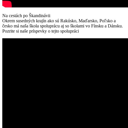
Na cestách po Škandinávii
Okrem susedných krajín ako sú Rakúsko, Maďarsko, Poľsko a
česko má naša škola spoluprácu aj so školami vo Fínsku a Dánsku.
Pozrite si naše príspevky o tejto spolupráci