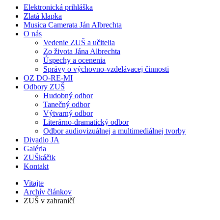
Elektronická prihláška
Zlatá klapka
Musica Camerata Ján Albrechta
O nás
Vedenie ZUŠ a učitelia
Zo života Jána Albrechta
Úspechy a ocenenia
Správy o výchovno-vzdelávacej činnosti
OZ DO-RE-MI
Odbory ZUŠ
Hudobný odbor
Tanečný odbor
Výtvarný odbor
Literárno-dramatický odbor
Odbor audiovizuálnej a multimediálnej tvorby
Divadlo JA
Galéria
ZUŠkáčik
Kontakt
Vitajte
Archív článkov
ZUŠ v zahraničí