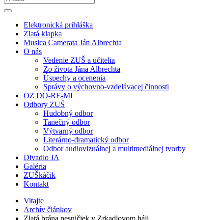
Elektronická prihláška
Zlatá klapka
Musica Camerata Ján Albrechta
O nás
Vedenie ZUŠ a učitelia
Zo života Jána Albrechta
Úspechy a ocenenia
Správy o výchovno-vzdelávacej činnosti
OZ DO-RE-MI
Odbory ZUŠ
Hudobný odbor
Tanečný odbor
Výtvarný odbor
Literárno-dramatický odbor
Odbor audiovizuálnej a multimediálnej tvorby
Divadlo JA
Galéria
ZUŠkáčik
Kontakt
Vitajte
Archív článkov
Zlatá brána pesničiek v Zrkadlovom háji