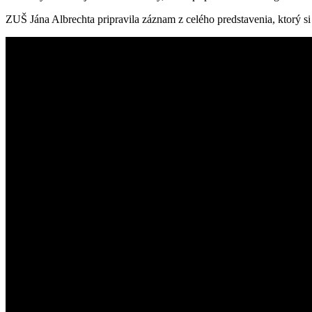
ZUŠ Jána Albrechta pripravila záznam z celého predstavenia, ktorý s