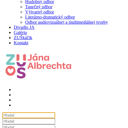
Hudobný odbor
Tanečný odbor
Výtvarný odbor
Literárno-dramatický odbor
Odbor audiovizuálnej a multimediálnej tvorby
Divadlo JA
Galéria
ZUŠkáčik
Kontakt