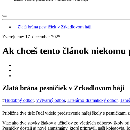
Zlatá brána pesničiek v Zrkadlovom háji
Zverejnené: 17. december 2025
Ak chceš tento článok niekomu p
Zlatá brána pesničiek v Zrkadlovom háji
#
Hudobný odbor
,
Výtvarný odbor
,
Literárno-dramatický odbor
,
Tane
Približne dve tisíc ľudí videlo predstavenie našej školy s pesničkami zo 
Viac ako dve stovky žiakov a učiteľov zo všetkých odborov školy pri
Pesničky dostali aj nové aranžmány, ktoré pripravili naši kolegovia. I