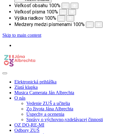
Veľkosť obsahu
100
%
Veľkosť písma
100
%
Výška riadkov
100
%
Medzery medzi písmenami
100
%
Skip to main content
Elektronická prihláška
Zlatá klapka
Musica Camerata Ján Albrechta
O nás
Vedenie ZUŠ a učitelia
Zo života Jána Albrechta
Úspechy a ocenenia
Správy o výchovno-vzdelávacej činnosti
OZ DO-RE-MI
Odbory ZUŠ