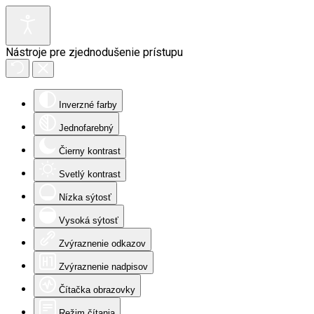
Nástroje pre zjednodušenie prístupu
Inverzné farby
Jednofarebný
Čierny kontrast
Svetlý kontrast
Nízka sýtosť
Vysoká sýtosť
Zvýraznenie odkazov
Zvýraznenie nadpisov
Čítačka obrazovky
Režim čítania