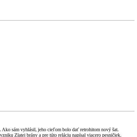
.
 Ako sám vyhlásil, jeho cieľom bolo dať retrohitom nový šat.
zniku Zlatej brány a pre túto reláciu napísal viacero pesničiek.