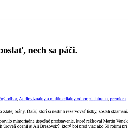
oslať, nech sa páči.
čný odbor
,
Audiovizuálny a multimediálny odbor
,
zlatabrana
,
premiera
Zlatej brány. Ďalší, ktorí si nestihli rezervovať lístky, zostali sklamaní
pravilo mimoriadne úspešné predstavenie, ktoré režíroval Martin Vanek.
ch úroveň ocenil aj Ali Brezovský, ktorý bol pred viac ako 50 rokmi pri v