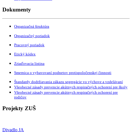
Dokumenty
Organizačná štruktúra
Organizačný poriadok
Pracovný poriadok
Etický kódex
Zriaďovacia listina
Smernica o vybavovaní podnetov protispoločenskej činnosti
Štandardy dodržiavania zákazu segregácie vo výchove a vzdelávaní
Všeobecné zásady prevencie akútnych respiračných ochorení pre školy
Všeobecné zásady prevencie akútnych respiračných ochorení pre
rodičov
Projekty ZUŠ
Divadlo JA