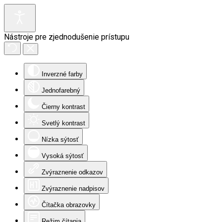
Nástroje pre zjednodušenie prístupu
Inverzné farby
Jednofarebný
Čierny kontrast
Svetlý kontrast
Nízka sýtosť
Vysoká sýtosť
Zvýraznenie odkazov
Zvýraznenie nadpisov
Čítačka obrazovky
Režim čítania