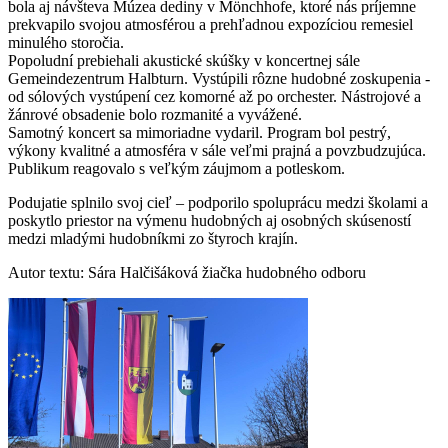
bola aj návšteva Múzea dediny v Mönchhofe, ktoré nás príjemne
prekvapilo svojou atmosférou a prehľadnou expozíciou remesiel
minulého storočia.
Popoludní prebiehali akustické skúšky v koncertnej sále
Gemeindezentrum Halbturn. Vystúpili rôzne hudobné zoskupenia -
od sólových vystúpení cez komorné až po orchester. Nástrojové a
žánrové obsadenie bolo rozmanité a vyvážené.
Samotný koncert sa mimoriadne vydaril. Program bol pestrý,
výkony kvalitné a atmosféra v sále veľmi prajná a povzbudzujúca.
Publikum reagovalo s veľkým záujmom a potleskom.
Podujatie splnilo svoj cieľ – podporilo spoluprácu medzi školami a
poskytlo priestor na výmenu hudobných aj osobných skúseností
medzi mladými hudobníkmi zo štyroch krajín.
Autor textu: Sára Halčišáková žiačka hudobného odboru