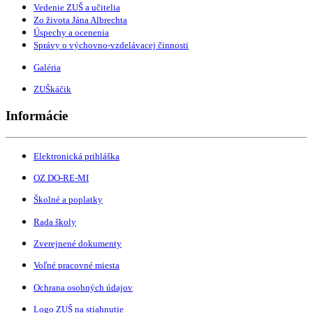
Vedenie ZUŠ a učitelia
Zo života Jána Albrechta
Úspechy a ocenenia
Správy o výchovno-vzdelávacej činnosti
Galéria
ZUŠkáčik
Informácie
Elektronická prihláška
OZ DO-RE-MI
Školné a poplatky
Rada školy
Zverejnené dokumenty
Voľné pracovné miesta
Ochrana osobných údajov
Logo ZUŠ na stiahnutie