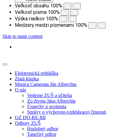
Veľkosť obsahu
100
%
Veľkosť písma
100
%
Výška riadkov
100
%
Medzery medzi písmenami
100
%
Skip to main content
Elektronická prihláška
Zlatá klapka
Musica Camerata Ján Albrechta
O nás
Vedenie ZUŠ a učitelia
Zo života Jána Albrechta
Úspechy a ocenenia
Správy o výchovno-vzdelávacej činnosti
OZ DO-RE-MI
Odbory ZUŠ
Hudobný odbor
Tanečný odbor