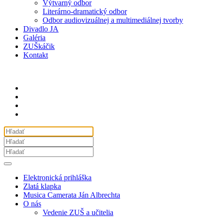
Výtvarný odbor
Literárno-dramatický odbor
Odbor audiovizuálnej a multimediálnej tvorby
Divadlo JA
Galéria
ZUŠkáčik
Kontakt
Elektronická prihláška
Zlatá klapka
Musica Camerata Ján Albrechta
O nás
Vedenie ZUŠ a učitelia