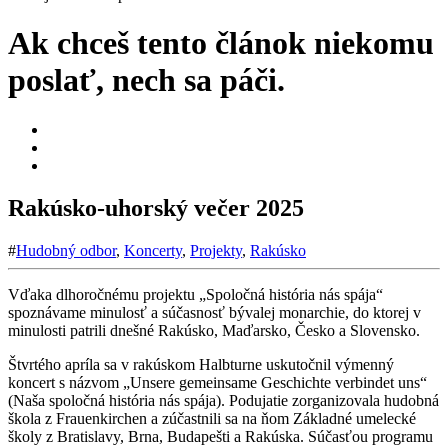
Ak chceš tento článok niekomu
poslať, nech sa páči.
Rakúsko-uhorský večer 2025
#
Hudobný odbor
,
Koncerty
,
Projekty
,
Rakúsko
Vďaka dlhoročnému projektu „Spoločná história nás spája“
spoznávame minulosť a súčasnosť bývalej monarchie, do ktorej v
minulosti patrili dnešné Rakúsko, Maďarsko, Česko a Slovensko.
Štvrtého apríla sa v rakúskom Halbturne uskutočnil výmenný
koncert s názvom „Unsere gemeinsame Geschichte verbindet uns“
(Naša spoločná história nás spája). Podujatie zorganizovala hudobná
škola z Frauenkirchen a zúčastnili sa na ňom Základné umelecké
školy z Bratislavy, Brna, Budapešti a Rakúska. Súčasťou programu