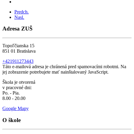
Predch.
Nasl.
Adresa ZUŠ
Topoľčianska 15
851 01 Bratislava
+421911273443
Táto e-mailová adresa je chránená pred spamovacími robotmi. Na
jej zobrazenie potrebujete mať nainštalovaný JavaScript.
Škola je otvorená
v pracovné dni:
Po. - Pia.
8.00 - 20.00
Google Mapy
O škole