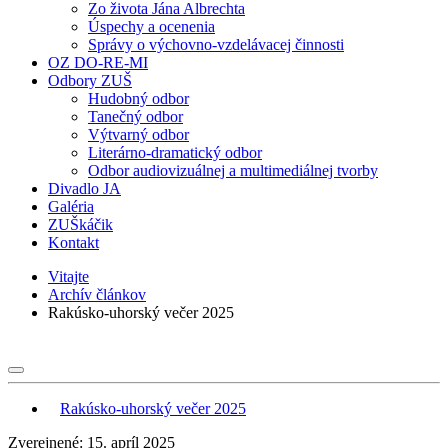
Zo života Jána Albrechta
Úspechy a ocenenia
Správy o výchovno-vzdelávacej činnosti
OZ DO-RE-MI
Odbory ZUŠ
Hudobný odbor
Tanečný odbor
Výtvarný odbor
Literárno-dramatický odbor
Odbor audiovizuálnej a multimediálnej tvorby
Divadlo JA
Galéria
ZUŠkáčik
Kontakt
Vitajte
Archív článkov
Rakúsko-uhorský večer 2025
Rakúsko-uhorský večer 2025
Zverejnené: 15. apríl 2025