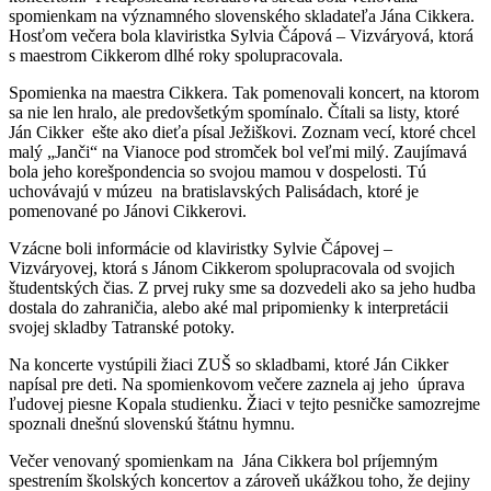
spomienkam na významného slovenského skladateľa Jána Cikkera.
Hosťom večera bola klaviristka Sylvia Čápová – Vizváryová, ktorá
s maestrom Cikkerom dlhé roky spolupracovala.
Spomienka na maestra Cikkera. Tak pomenovali koncert, na ktorom
sa nie len hralo, ale predovšetkým spomínalo. Čítali sa listy, ktoré
Ján Cikker ešte ako dieťa písal Ježiškovi. Zoznam vecí, ktoré chcel
malý „Janči“ na Vianoce pod stromček bol veľmi milý. Zaujímavá
bola jeho korešpondencia so svojou mamou v dospelosti. Tú
uchovávajú v múzeu na bratislavských Palisádach, ktoré je
pomenované po Jánovi Cikkerovi.
Vzácne boli informácie od klaviristky Sylvie Čápovej –
Vizváryovej, ktorá s Jánom Cikkerom spolupracovala od svojich
študentských čias. Z prvej ruky sme sa dozvedeli ako sa jeho hudba
dostala do zahraničia, alebo aké mal pripomienky k interpretácii
svojej skladby Tatranské potoky.
Na koncerte vystúpili žiaci ZUŠ so skladbami, ktoré Ján Cikker
napísal pre deti. Na spomienkovom večere zaznela aj jeho úprava
ľudovej piesne Kopala studienku. Žiaci v tejto pesničke samozrejme
spoznali dnešnú slovenskú štátnu hymnu.
Večer venovaný spomienkam na Jána Cikkera bol príjemným
spestrením školských koncertov a zároveň ukážkou toho, že dejiny