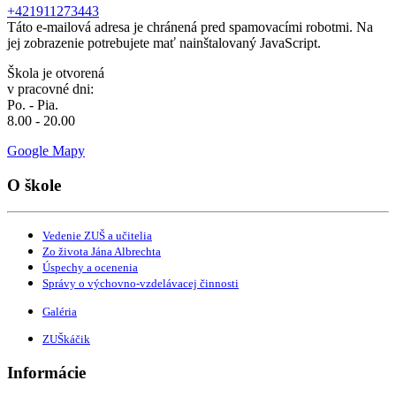
+421911273443
Táto e-mailová adresa je chránená pred spamovacími robotmi. Na
jej zobrazenie potrebujete mať nainštalovaný JavaScript.
Škola je otvorená
v pracovné dni:
Po. - Pia.
8.00 - 20.00
Google Mapy
O škole
Vedenie ZUŠ a učitelia
Zo života Jána Albrechta
Úspechy a ocenenia
Správy o výchovno-vzdelávacej činnosti
Galéria
ZUŠkáčik
Informácie