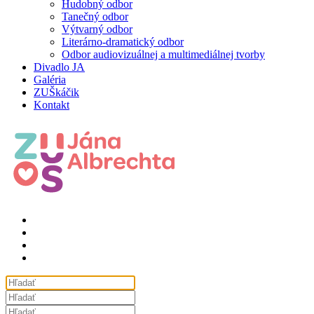
Hudobný odbor
Tanečný odbor
Výtvarný odbor
Literárno-dramatický odbor
Odbor audiovizuálnej a multimediálnej tvorby
Divadlo JA
Galéria
ZUŠkáčik
Kontakt