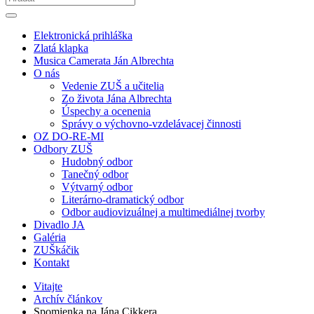
Elektronická prihláška
Zlatá klapka
Musica Camerata Ján Albrechta
O nás
Vedenie ZUŠ a učitelia
Zo života Jána Albrechta
Úspechy a ocenenia
Správy o výchovno-vzdelávacej činnosti
OZ DO-RE-MI
Odbory ZUŠ
Hudobný odbor
Tanečný odbor
Výtvarný odbor
Literárno-dramatický odbor
Odbor audiovizuálnej a multimediálnej tvorby
Divadlo JA
Galéria
ZUŠkáčik
Kontakt
Vitajte
Archív článkov
Spomienka na Jána Cikkera