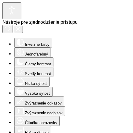
Nástroje pre zjednodušenie prístupu
Inverzné farby
Jednofarebný
Čierny kontrast
Svetlý kontrast
Nízka sýtosť
Vysoká sýtosť
Zvýraznenie odkazov
Zvýraznenie nadpisov
Čítačka obrazovky
Režim čítania