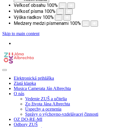
Veľkosť obsahu
100
%
Veľkosť písma
100
%
Výška riadkov
100
%
Medzery medzi písmenami
100
%
Skip to main content
Elektronická prihláška
Zlatá klapka
Musica Camerata Ján Albrechta
O nás
Vedenie ZUŠ a učitelia
Zo života Jána Albrechta
Úspechy a ocenenia
Správy o výchovno-vzdelávacej činnosti
OZ DO-RE-MI
Odbory ZUŠ