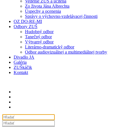
Vedenie ZUŠ a učitelia
Zo života Jána Albrechta
Úspechy a ocenenia
Správy o výchovno-vzdelávacej činnosti
OZ DO-RE-MI
Odbory ZUŠ
Hudobný odbor
Tanečný odbor
Výtvarný odbor
Literárno-dramatický odbor
Odbor audiovizuálnej a multimediálnej tvorby
Divadlo JA
Galéria
ZUŠkáčik
Kontakt