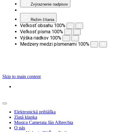
Zvýraznenie nadpisov
Režim čítania
Veľkosť obsahu
100
%
Veľkosť písma
100
%
Výška riadkov
100
%
Medzery medzi písmenami
100
%
Skip to main content
Elektronická prihláška
Zlatá klapka
Musica Camerata Ján Albrechta
O nás