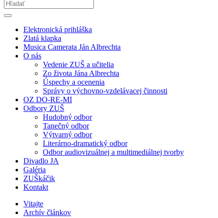
Elektronická prihláška
Zlatá klapka
Musica Camerata Ján Albrechta
O nás
Vedenie ZUŠ a učitelia
Zo života Jána Albrechta
Úspechy a ocenenia
Správy o výchovno-vzdelávacej činnosti
OZ DO-RE-MI
Odbory ZUŠ
Hudobný odbor
Tanečný odbor
Výtvarný odbor
Literárno-dramatický odbor
Odbor audiovizuálnej a multimediálnej tvorby
Divadlo JA
Galéria
ZUŠkáčik
Kontakt
Vitajte
Archív článkov