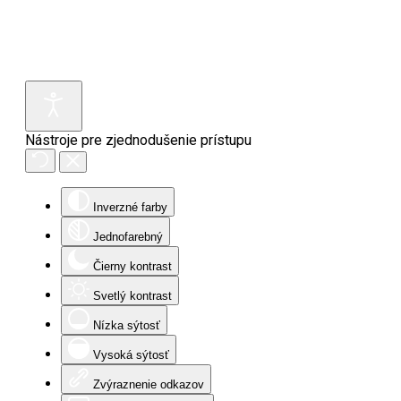
Nástroje pre zjednodušenie prístupu
Inverzné farby
Jednofarebný
Čierny kontrast
Svetlý kontrast
Nízka sýtosť
Vysoká sýtosť
Zvýraznenie odkazov