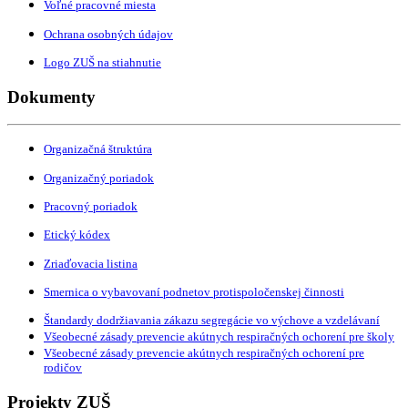
Voľné pracovné miesta
Ochrana osobných údajov
Logo ZUŠ na stiahnutie
Dokumenty
Organizačná štruktúra
Organizačný poriadok
Pracovný poriadok
Etický kódex
Zriaďovacia listina
Smernica o vybavovaní podnetov protispoločenskej činnosti
Štandardy dodržiavania zákazu segregácie vo výchove a vzdelávaní
Všeobecné zásady prevencie akútnych respiračných ochorení pre školy
Všeobecné zásady prevencie akútnych respiračných ochorení pre
rodičov
Projekty ZUŠ