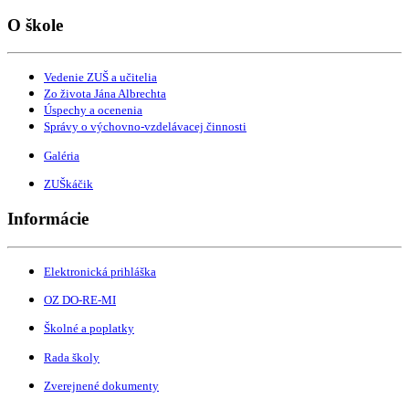
O škole
Vedenie ZUŠ a učitelia
Zo života Jána Albrechta
Úspechy a ocenenia
Správy o výchovno-vzdelávacej činnosti
Galéria
ZUŠkáčik
Informácie
Elektronická prihláška
OZ DO-RE-MI
Školné a poplatky
Rada školy
Zverejnené dokumenty