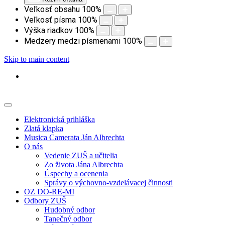
Veľkosť obsahu
100
%
Veľkosť písma
100
%
Výška riadkov
100
%
Medzery medzi písmenami
100
%
Skip to main content
Elektronická prihláška
Zlatá klapka
Musica Camerata Ján Albrechta
O nás
Vedenie ZUŠ a učitelia
Zo života Jána Albrechta
Úspechy a ocenenia
Správy o výchovno-vzdelávacej činnosti
OZ DO-RE-MI
Odbory ZUŠ
Hudobný odbor
Tanečný odbor