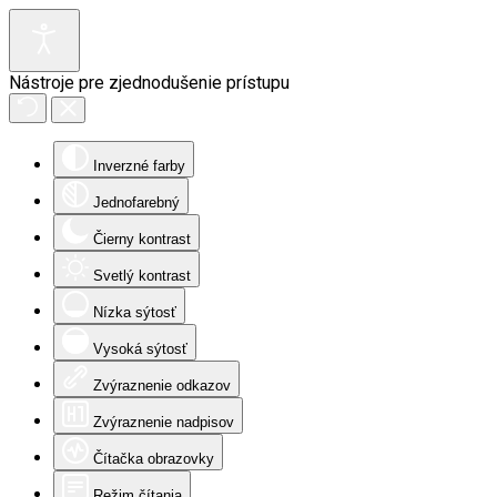
Nástroje pre zjednodušenie prístupu
Inverzné farby
Jednofarebný
Čierny kontrast
Svetlý kontrast
Nízka sýtosť
Vysoká sýtosť
Zvýraznenie odkazov
Zvýraznenie nadpisov
Čítačka obrazovky
Režim čítania