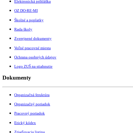
Elektronická prihláška
OZ DO-RE-MI
Školné a poplatky
Rada školy
Zverejnené dokumenty
Voľné pracovné miesta
Ochrana osobných údajov
Logo ZUŠ na stiahnutie
Dokumenty
Organizačná štruktúra
Organizačný poriadok
Pracovný poriadok
Etický kódex
Zriaďovacia listina