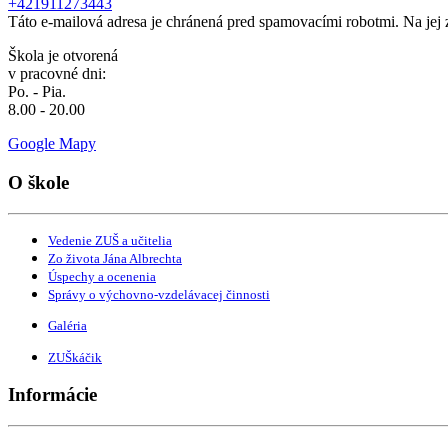
+421911273443
Táto e-mailová adresa je chránená pred spamovacími robotmi. Na jej 
Škola je otvorená
v pracovné dni:
Po. - Pia.
8.00 - 20.00
Google Mapy
O škole
Vedenie ZUŠ a učitelia
Zo života Jána Albrechta
Úspechy a ocenenia
Správy o výchovno-vzdelávacej činnosti
Galéria
ZUŠkáčik
Informácie