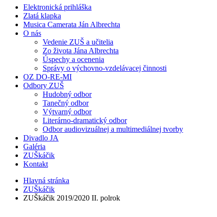
Elektronická prihláška
Zlatá klapka
Musica Camerata Ján Albrechta
O nás
Vedenie ZUŠ a učitelia
Zo života Jána Albrechta
Úspechy a ocenenia
Správy o výchovno-vzdelávacej činnosti
OZ DO-RE-MI
Odbory ZUŠ
Hudobný odbor
Tanečný odbor
Výtvarný odbor
Literárno-dramatický odbor
Odbor audiovizuálnej a multimediálnej tvorby
Divadlo JA
Galéria
ZUŠkáčik
Kontakt
Hlavná stránka
ZUŠkáčik
ZUŠkáčik 2019/2020 II. polrok