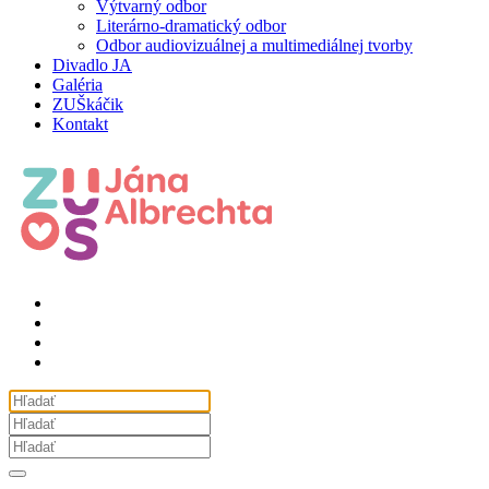
Výtvarný odbor
Literárno-dramatický odbor
Odbor audiovizuálnej a multimediálnej tvorby
Divadlo JA
Galéria
ZUŠkáčik
Kontakt