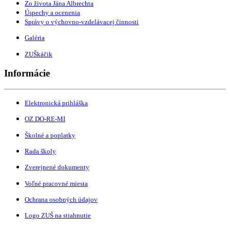
Zo života Jána Albrechta
Úspechy a ocenenia
Správy o výchovno-vzdelávacej činnosti
Galéria
ZUŠkáčik
Informácie
Elektronická prihláška
OZ DO-RE-MI
Školné a poplatky
Rada školy
Zverejnené dokumenty
Voľné pracovné miesta
Ochrana osobných údajov
Logo ZUŠ na stiahnutie