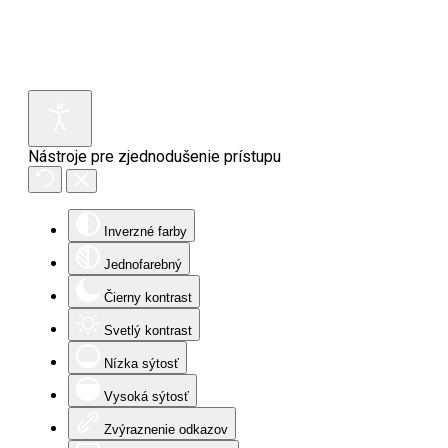
Nástroje pre zjednodušenie prístupu
Inverzné farby
Jednofarebný
Čierny kontrast
Svetlý kontrast
Nízka sýtosť
Vysoká sýtosť
Zvýraznenie odkazov