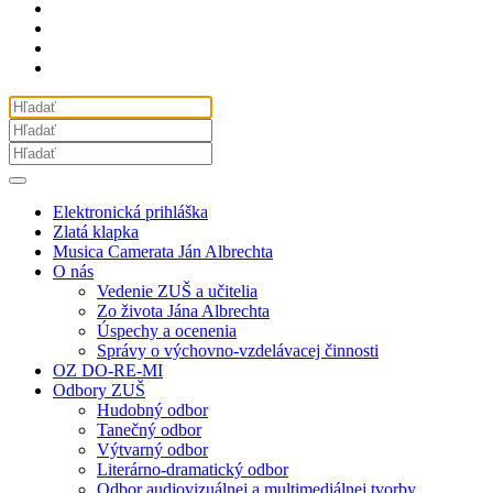
Elektronická prihláška
Zlatá klapka
Musica Camerata Ján Albrechta
O nás
Vedenie ZUŠ a učitelia
Zo života Jána Albrechta
Úspechy a ocenenia
Správy o výchovno-vzdelávacej činnosti
OZ DO-RE-MI
Odbory ZUŠ
Hudobný odbor
Tanečný odbor
Výtvarný odbor
Literárno-dramatický odbor
Odbor audiovizuálnej a multimediálnej tvorby