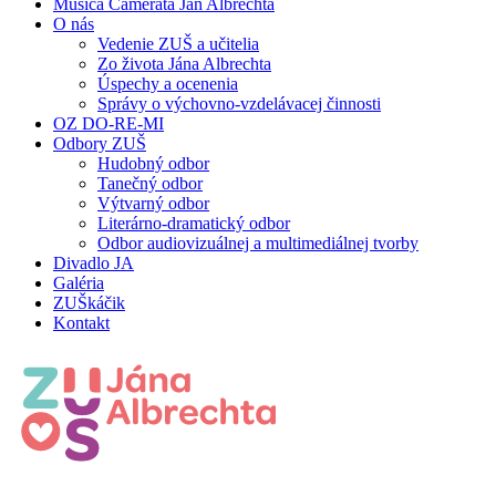
Musica Camerata Ján Albrechta
O nás
Vedenie ZUŠ a učitelia
Zo života Jána Albrechta
Úspechy a ocenenia
Správy o výchovno-vzdelávacej činnosti
OZ DO-RE-MI
Odbory ZUŠ
Hudobný odbor
Tanečný odbor
Výtvarný odbor
Literárno-dramatický odbor
Odbor audiovizuálnej a multimediálnej tvorby
Divadlo JA
Galéria
ZUŠkáčik
Kontakt