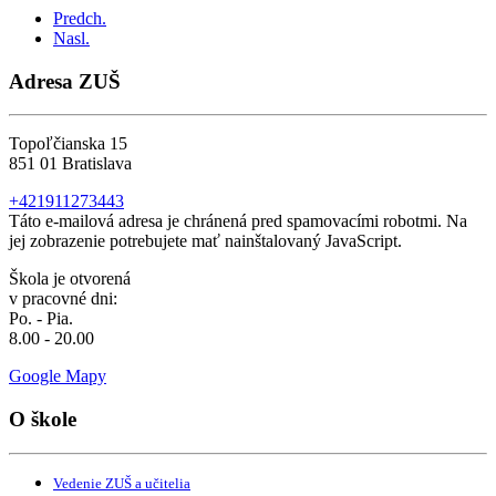
Predch.
Nasl.
Adresa ZUŠ
Topoľčianska 15
851 01 Bratislava
+421911273443
Táto e-mailová adresa je chránená pred spamovacími robotmi. Na
jej zobrazenie potrebujete mať nainštalovaný JavaScript.
Škola je otvorená
v pracovné dni:
Po. - Pia.
8.00 - 20.00
Google Mapy
O škole
Vedenie ZUŠ a učitelia