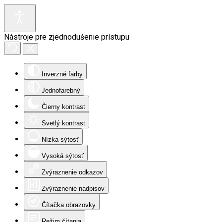
Nástroje pre zjednodušenie prístupu
Inverzné farby
Jednofarebný
Čierny kontrast
Svetlý kontrast
Nízka sýtosť
Vysoká sýtosť
Zvýraznenie odkazov
Zvýraznenie nadpisov
Čítačka obrazovky
Režim čítania