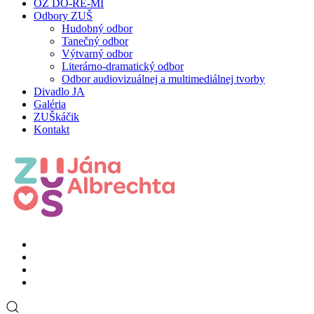
OZ DO-RE-MI
Odbory ZUŠ
Hudobný odbor
Tanečný odbor
Výtvarný odbor
Literárno-dramatický odbor
Odbor audiovizuálnej a multimediálnej tvorby
Divadlo JA
Galéria
ZUŠkáčik
Kontakt