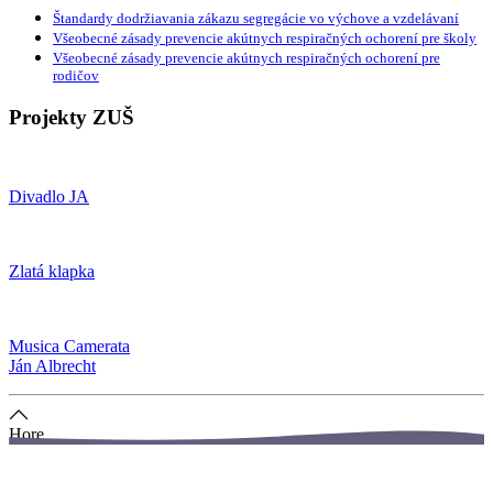
Štandardy dodržiavania zákazu segregácie vo výchove a vzdelávaní
Všeobecné zásady prevencie akútnych respiračných ochorení pre školy
Všeobecné zásady prevencie akútnych respiračných ochorení pre
rodičov
Projekty ZUŠ
Divadlo JA
Zlatá klapka
Musica Camerata
Ján Albrecht
Hore