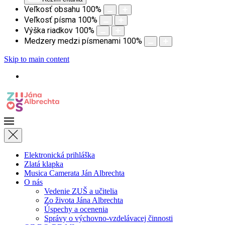
Veľkosť obsahu
100
%
Veľkosť písma
100
%
Výška riadkov
100
%
Medzery medzi písmenami
100
%
Skip to main content
Elektronická prihláška
Zlatá klapka
Musica Camerata Ján Albrechta
O nás
Vedenie ZUŠ a učitelia
Zo života Jána Albrechta
Úspechy a ocenenia
Správy o výchovno-vzdelávacej činnosti