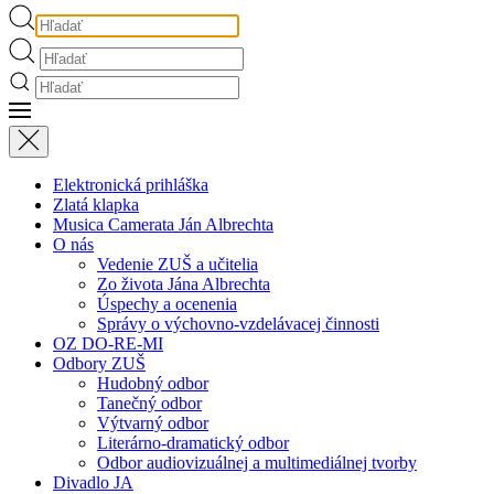
Elektronická prihláška
Zlatá klapka
Musica Camerata Ján Albrechta
O nás
Vedenie ZUŠ a učitelia
Zo života Jána Albrechta
Úspechy a ocenenia
Správy o výchovno-vzdelávacej činnosti
OZ DO-RE-MI
Odbory ZUŠ
Hudobný odbor
Tanečný odbor
Výtvarný odbor
Literárno-dramatický odbor
Odbor audiovizuálnej a multimediálnej tvorby
Divadlo JA